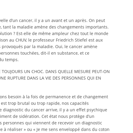
elle d’un cancer, il y a un avant et un après. On peut
, tant la maladie amène des changements importants.
volution ? Est-elle de même ampleur chez tout le monde
ison au CHUV, le professeur Friedrich Stiefel est aux
s provoqués par la maladie. Oui, le cancer amène
ersonnes touchées, dit-il en substance, et ce
du temps.
E TOUJOURS UN CHOC. DANS QUELLE MESURE PEUT-ON
UNE RUPTURE DANS LA VIE DES PERSONNES QUI EN
avons besoin à la fois de permanence et de changement
est trop brutal ou trop rapide, nos capacités
diagnostic du cancer arrive, il y a un effet psychique
ment de sidération. Cet état nous protège d’un
s personnes qui viennent de recevoir un diagnostic
ore à réaliser » ou « Je me sens enveloppé dans du coton