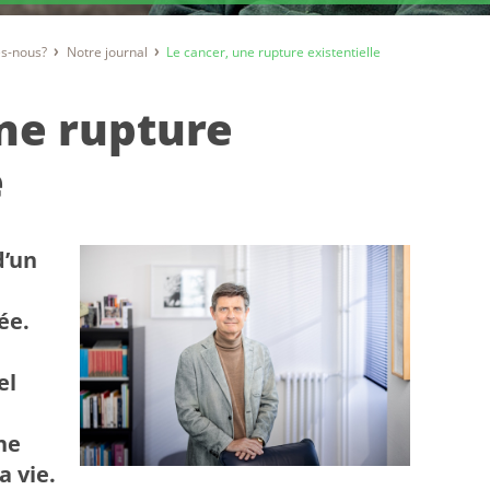
s-nous?
Notre journal
Le cancer, une rupture existentielle
ne rupture
e
d’un
ée.
el
he
a vie.