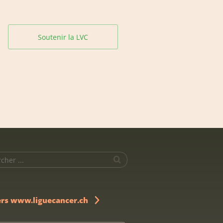
Soutenir la LVC
ers www.liguecancer.ch