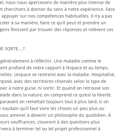
iel, nous nous apercevons de manière plus intense de
, et cherchons à donner du sens à notre expérience. Face
 appuyer sur nos compétences habituelles. Il n’y a pas
coler à sa manière, faire ce qu’il peut et prendre un
gens finissent par trouver des réponses et relèvent ces
E SORTE… ?
généralement à réfléchir. Une maladie comme le
t profond de notre rapport à l’espace et au temps,
lles. L’espace se restreint avec la maladie. Hospitalisé,
mposé, avec des territoires réservés selon le type de
er à notre guise, ni sortir. Et quand on retrouve son
balade dans la nature, on comprend ce qu’est la liberté.
aravant on remettait toujours tout à plus tard, si on
se soudain qu’il faut vivre les choses un peu plus au
t nous amener à devenir un philosophe du quotidien. À
 leurs souffrances, s’ouvrent à des questions plus
ivera à terminer tel ou tel projet professionnel à