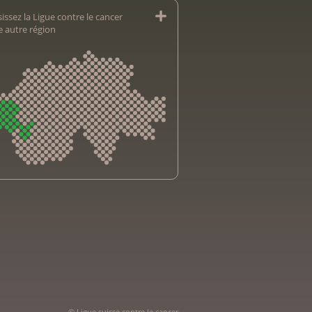
issez la Ligue contre le cancer
e autre région
sliga Aargau
sliga beider Basel
e bernoise contre le cancer
e fribourgeoise contre le cancer
e genevoise contre le cancer
bsliga Graubünden
© Ligue suisse contre le cancer