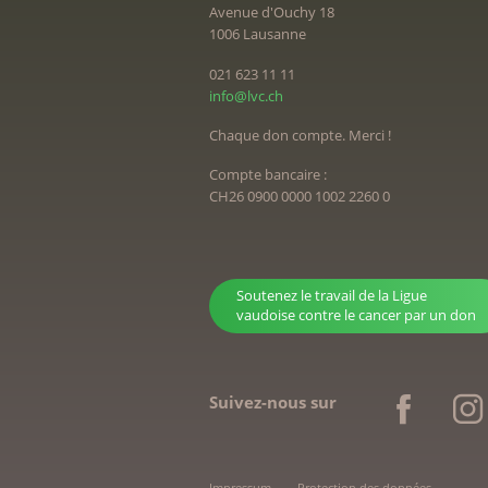
Avenue d'Ouchy 18
1006 Lausanne
021 623 11 11
info@lvc.ch
Chaque don compte. Merci !
Compte bancaire :
CH26 0900 0000 1002 2260 0
Soutenez le travail de la Ligue
vaudoise contre le cancer par un don
Suivez-nous sur
Impressum
Protection des données