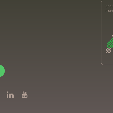
Chois
d'un
Kreb
Kreb
Ligu
Ligu
Ligu
Kre