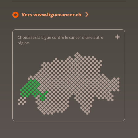
Vers www.liguecancer.ch
Choisissez la Ligue contre le cancer d'une autre
région
Krebsliga Aargau
Krebsliga beider Basel